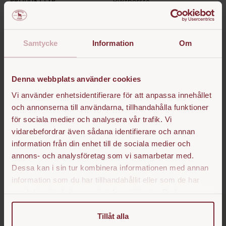
PRODUKTTYP
Ryktborste
BORSTMATERIAL
Gethår
Samtycke
Information
Om
PRODUCT DESCRIPTION
Denna webbplats använder cookies
En otroligt mycket mjuk borste för den sista finputsen av hästen.
Tillverkad med en rygg av bokträ, borst av 100% gethår och
Vi använder enhetsidentifierare för att anpassa innehållet
designad med en greppvänlig läderrem.
och annonserna till användarna, tillhandahålla funktioner
för sociala medier och analysera vår trafik. Vi
SPECIFICATIONS
vidarebefordrar även sådana identifierare och annan
information från din enhet till de sociala medier och
annons- och analysföretag som vi samarbetar med.
Dessa kan i sin tur kombinera informationen med annan
Populära produkter
information som du har tillhandahållit eller som de har
samlat in när du har använt deras tjänster. Du kan
närsomhelst ändra ditt samtycke.
Tillåt alla