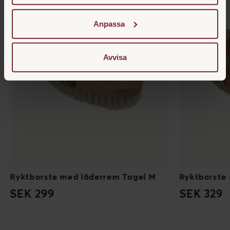
Anpassa
Avvisa
Ryktborste med läderrem Tagel M
Ryktborste
SEK 299
SEK 329