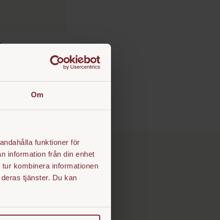
t
Om
andahålla funktioner för
n information från din enhet
 tur kombinera informationen
 deras tjänster. Du kan
in grova struktur och ger
äls, vilket bidrar till en
ästar och kallblod. Tar
 under regniga och leriga