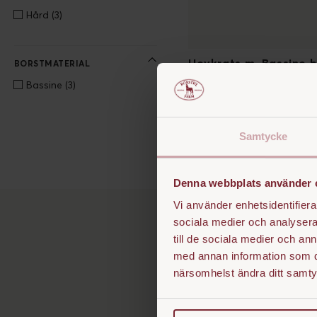
Hård
(3)
Hovkrats m. Bassine 
BORSTMATERIAL
SEK 199
Bassine
(3)
Samtycke
Denna webbplats använder 
Vi använder enhetsidentifierar
sociala medier och analysera 
Bassine – hård
till de sociala medier och a
med annan information som du 
Ett kraftfullt slitstarkt n
närsomhelst ändra ditt samt
hårdhet i borsten. Dess nat
mer genomgripande rengörin
effektivt bort intorkad le