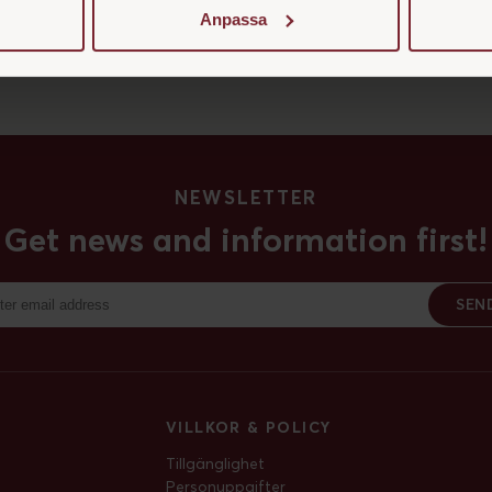
a i att avlägsna smuts har Bassine en något mjukare och sprödare 
Anpassa
tt helt naturligt och biologiskt nedbrytbart material, vilket gör den t
NEWSLETTER
Get news and information first!
SEN
VILLKOR & POLICY
Tillgänglighet
Personuppgifter