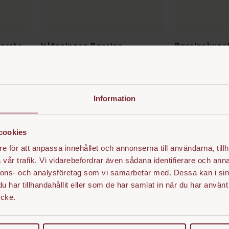
borste
Islänningen Bassine
Bassinekvas
SEK 159
SEK 249
Information
cookies
e för att anpassa innehållet och annonserna till användarna, tillh
vår trafik. Vi vidarebefordrar även sådana identifierare och anna
 och kraftfull borst
nnons- och analysföretag som vi samarbetar med. Dessa kan i sin
har tillhandahållit eller som de har samlat in när du har använt
aturmaterial framställt från torkade palmblad. Bassine är känd för s
ycke.
urliga struktur gör att den är effektiv på att nå djupare in i hästens p
g. Lämpar sig därför bäst till grov och tjock päls, såsom islandsh
ra och envis smuts från hästens päls, ben och hovar. Särskilt lämplig