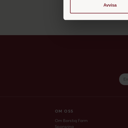
säsonger. Trots sin styrk
Avvisa
piassavafibrer. Bassine är e
alternativ.
OM OSS
Om Borstiq Farm
Sponsring