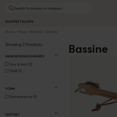
SHOP
RETAILERS
Home
Shop
Material
Bassine
Showing 3 Products
Bassine
ANVÄNDNINGSOMRÅDE
Hov & ben
(2)
Stall
(1)
FORM
Bananborste
(1)
FASTHET