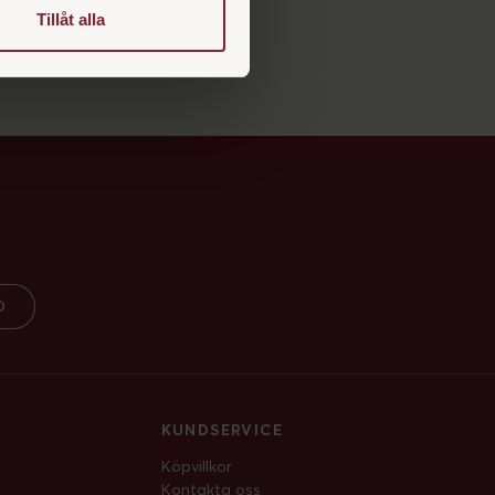
struktur jämfört med andra
Tillåt alla
ill ett miljövänligt
D
KUNDSERVICE
Köpvillkor
Kontakta oss