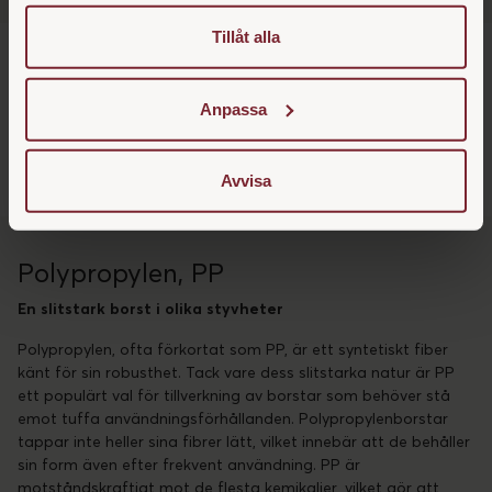
närsomhelst ändra ditt samtycke.
Tillåt alla
Hovborste dubbelsidig med hovkrats
Midjeborste PP
SEK 229
SEK 229
Anpassa
Avvisa
Polypropylen, PP
En slitstark borst i olika styvheter
Polypropylen, ofta förkortat som PP, är ett syntetiskt fiber
känt för sin robusthet. Tack vare dess slitstarka natur är PP
ett populärt val för tillverkning av borstar som behöver stå
emot tuffa användningsförhållanden. Polypropylenborstar
tappar inte heller sina fibrer lätt, vilket innebär att de behåller
sin form även efter frekvent användning. PP är
motståndskraftigt mot de flesta kemikalier, vilket gör att