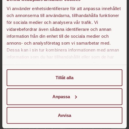
Vi använder enhetsidentifierare för att anpassa innehållet
och annonserna till användarna, tillhandahålla funktioner
för sociala medier och analysera vår trafik. Vi
Bananborste Mexfiber
vidarebefordrar även sådana identifierare och annan
SEK 199
information från din enhet till de sociala medier och
annons- och analysföretag som vi samarbetar med.
Dessa kan i sin tur kombinera informationen med annan
information som du har tillhandahållit eller som de har
samlat in när du har använt deras tjänster. Du kan
närsomhelst ändra ditt samtycke.
Tillåt alla
Tampicofiber/mexfiber – medium-
mjuk allround borst
Anpassa
Ett styvt, grovt växtfiber som utvinns främst från Agave och
Yuccaplantor. Tampico, även kallat
Mexfiber
, är känt för sin
medium-mjuka textur kombinerat med exceptionell
Avvisa
slittålighet. Ett särdrag med denna fiber är dess resistens
mot vatten, vilket gör att den inte förlorar sin form eller
styvhet även när den blir blöt. Tampicofiberns naturliga