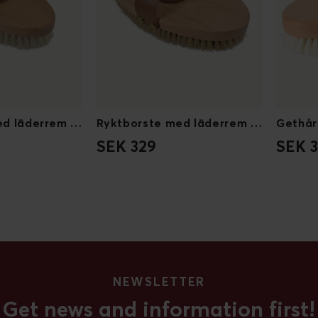
Ryktborste med läderrem Tagel M
Ryktborste med läderrem Tagel L
SEK 329
SEK 
NEWSLETTER
Get news and information first!