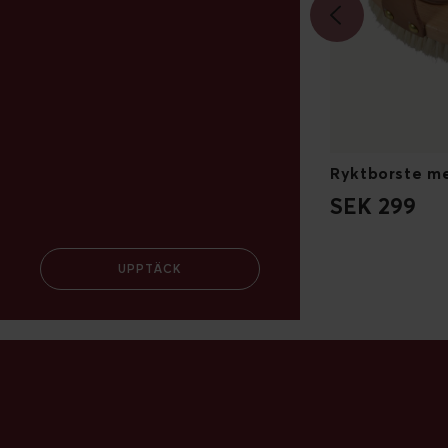
Ryktskrapa fyrkantig i metall
SEK 129
SEK 299
UPPTÄCK