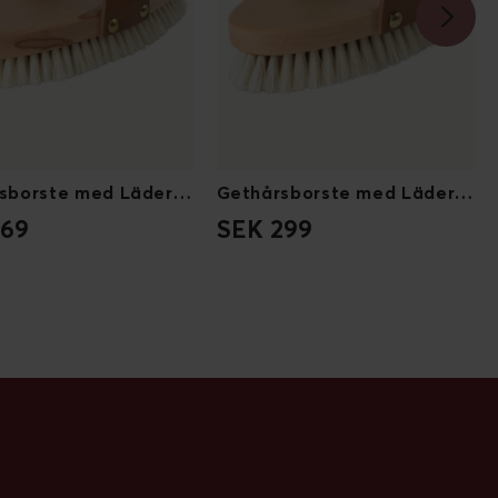
Gethårsborste med Läderrem L
Gethårsborste med Läderrem M
369
SEK 299