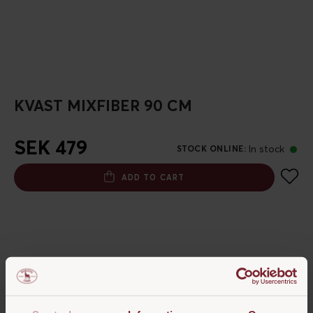
KVAST MIXFIBER 90 CM
SEK 479
In stock
STOCK ONLINE
:
ADD TO CART
PRODUCT DESCRIPTION
Borstiq Farms 90 cm breda stallkvast med borst av Mixfiber,
designad för att underlätta den dagliga städningen av stallet.