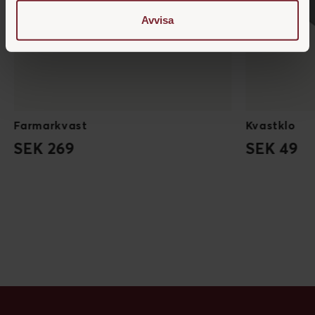
Avvisa
Farmarkvast
Kvastklo
SEK 269
SEK 49
UPPTÄCK