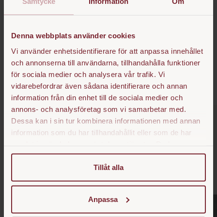
Den breda kvasten gör det snabbt och enkelt att sopa bort hö,
Samtycke
Information
Om
halm och smuts från stallgången, Klassisk utformad kvast som
kombinerar ergonomi och kvalitet, perfekt för både hästägare
och stallpersonal. Levereras med färdigborrat 24mm hål för
Denna webbplats använder cookies
kvastskaft. Skaft och kvastklo säljs separat.
Vi använder enhetsidentifierare för att anpassa innehållet
och annonserna till användarna, tillhandahålla funktioner
för sociala medier och analysera vår trafik. Vi
Populära produkter
vidarebefordrar även sådana identifierare och annan
information från din enhet till de sociala medier och
annons- och analysföretag som vi samarbetar med.
Dessa kan i sin tur kombinera informationen med annan
information som du har tillhandahållit eller som de har
samlat in när du har använt deras tjänster. Du kan
närsomhelst ändra ditt samtycke.
Tillåt alla
Anpassa